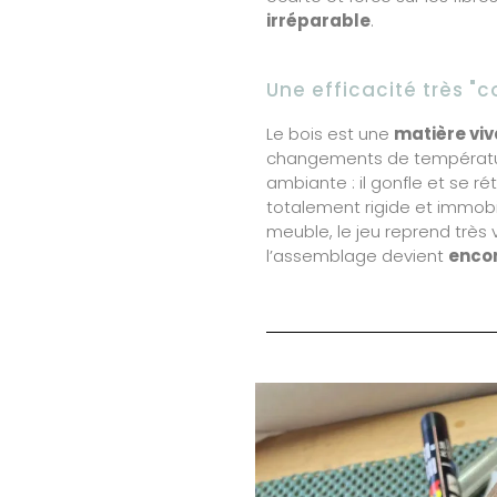
irréparable
.
Une efficacité très "c
Le bois est une
matière vi
changements de température
ambiante : il gonfle et se rét
totalement rigide et immob
meuble, le jeu reprend très vi
l’assemblage devient
encor