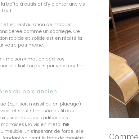
la boîte à outils et d’y planter une vis
 tout.
rt et en restauration de mobilier
 considérée comme un sacrilège. Ce
on rapide et solide est en réalité la
r votre patrimoine.
n « maison » met en péril vos
oi elle finit toujours par vous coûter
ibres du bois ancien
e (qu’il soit massif ou en placage)
eilli et s’est stabilisée au fil des
ux assemblages traditionnels
t mortaises), la vis en métal
ne
u meuble. En s’insérant de force, elle
Comment
es, fendant souvent le bois de manière