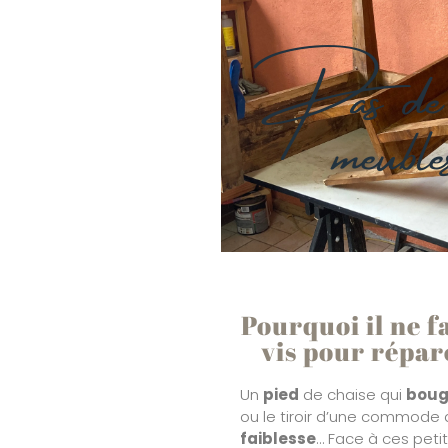
Pas de 
meuble
Pourquoi il ne f
vis pour répa
Un
pied
de chaise qui
bou
ou le tiroir d’une commode 
faiblesse
… Face à ces peti