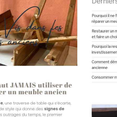
Derniers
Vis dans les
Pourquoi il ne 
s anciens !
réparer un me
Restaurer un m
et faire un cho
Pourquoi la re
investissemen
Comment démo
ancienne
Consommer m
aut JAMAIS utiliser de
rer un meuble ancien
ge
, une traverse de table qui s’écarte,
de style qui donne des
signes de
ts outrages du temps, le premier