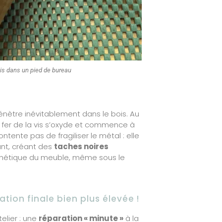
is dans un pied de bureau
énètre inévitablement dans le bois. Au
e fer de la vis s’oxyde et commence à
ontente pas de fragiliser le métal : elle
ant, créant des
taches noires
thétique du meuble, même sous le
tion finale bien plus élevée !
telier : une
réparation « minute »
à la