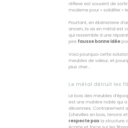
réflexe est souvent de sortir 
moderne pour « solidifier » le
Pourtant, en ébénisterie d’a
ancien, la vis en métal est
qui ressemble à une réparati
pire
fausse bonne idée
pou
Voici pourquoi cette solutio
meubles de valeur, et pourqu
plus cher…
Le métal détruit les f
Le bois des meubles d’époqu
est une matière noble qui a vi
décennies. Contrairement a
(chevilles en bois, tenons e
respecte pas
la structure d
écarte et force sur les fibr