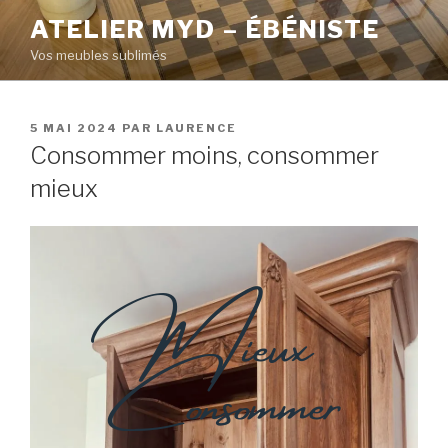
ATELIER MYD – ÉBÉNISTE
Vos meubles sublimés
5 MAI 2024
PAR
LAURENCE
Consommer moins, consommer
mieux
Mieux
Consommer