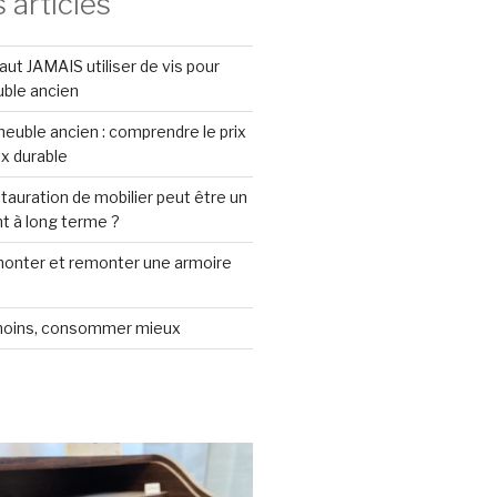
 articles
faut JAMAIS utiliser de vis pour
uble ancien
euble ancien : comprendre le prix
ix durable
stauration de mobilier peut être un
t à long terme ?
nter et remonter une armoire
oins, consommer mieux