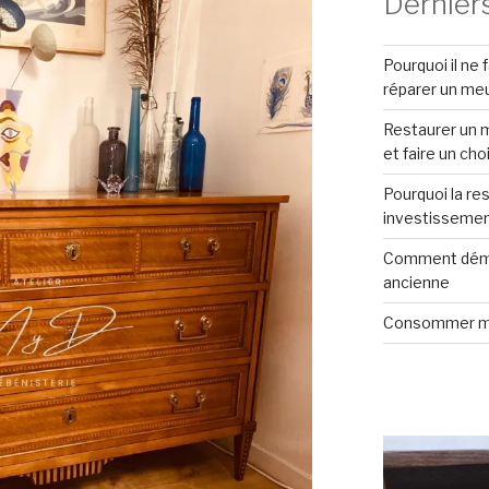
Derniers
Pourquoi il ne 
réparer un me
Restaurer un m
et faire un cho
Pourquoi la re
investissemen
Comment démo
ancienne
Consommer m