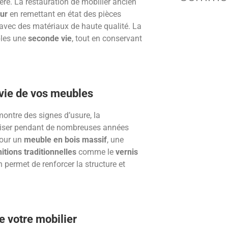
ère. La restauration de mobilier ancien
eur
en remettant en état des pièces
avec des matériaux de haute qualité. La
bles une
seconde vie
, tout en conservant
 vie de vos meubles
montre des signes d’usure, la
iliser pendant de nombreuses années
pour un
meuble en bois massif
, une
nitions traditionnelles
comme le
vernis
n permet de renforcer la structure et
e votre mobilier