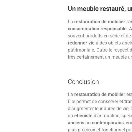
Un meuble restauré, u
La
restauration de mobilier
s’i
consommation responsable
. 
souvent produits en série et de
redonner vie
à des objets ancie
patrimoniale. Outre le respect
très certainement un meuble uni
Conclusion
La
restauration de mobilier
est
Elle permet de conserver et
tra
d’augmenter leur durée de vie, e
un
ébéniste
d’art qualifié, spé
anciens
ou
contemporains
, vo
plus précieux et fonctionnel po