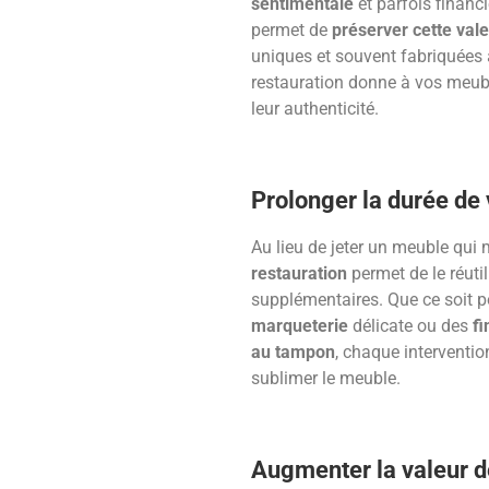
sentimentale
et parfois financi
permet de
préserver cette val
uniques et souvent fabriquées 
restauration donne à vos meu
leur authenticité.
Prolonger la durée de
Au lieu de jeter un meuble qui 
restauration
permet de le réut
supplémentaires. Que ce soit 
marqueterie
délicate ou des
fi
au tampon
, chaque interventio
sublimer le meuble.
Augmenter la valeur d