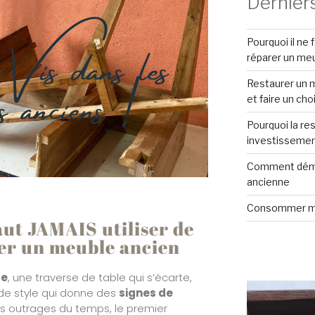
Derniers
Vis dans les
Pourquoi il ne 
s anciens !
réparer un me
Restaurer un m
et faire un cho
Pourquoi la re
investissemen
Comment démo
ancienne
Consommer m
aut JAMAIS utiliser de
rer un meuble ancien
ge
, une traverse de table qui s’écarte,
de style qui donne des
signes de
ts outrages du temps, le premier