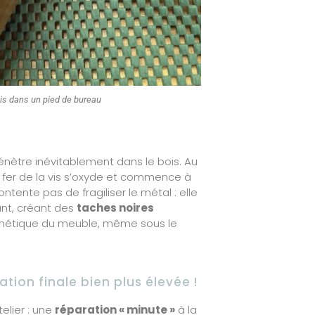
is dans un pied de bureau
énètre inévitablement dans le bois. Au
e fer de la vis s’oxyde et commence à
ontente pas de fragiliser le métal : elle
ant, créant des
taches noires
thétique du meuble, même sous le
tion finale bien plus élevée !
telier : une
réparation « minute »
à la