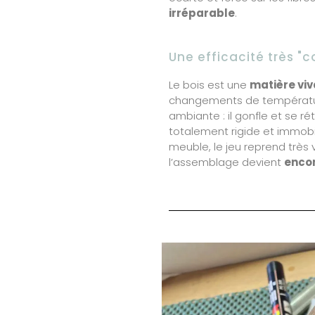
irréparable
.
Une efficacité très "c
Le bois est une
matière vi
changements de température
ambiante : il gonfle et se rét
totalement rigide et immob
meuble, le jeu reprend très vi
l’assemblage devient
encor