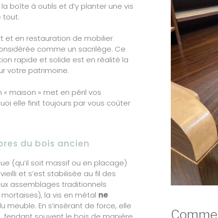
la boîte à outils et d’y planter une vis
 tout.
rt et en restauration de mobilier
 considérée comme un sacrilège. Ce
on rapide et solide est en réalité la
r votre patrimoine.
n « maison » met en péril vos
oi elle finit toujours par vous coûter
ibres du bois ancien
e (qu’il soit massif ou en placage)
eilli et s’est stabilisée au fil des
ux assemblages traditionnels
t mortaises), la vis en métal
ne
u meuble. En s’insérant de force, elle
Comment
es, fendant souvent le bois de manière