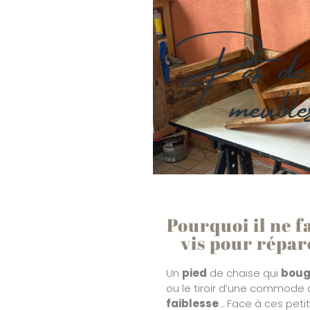
Pas de 
meuble
Pourquoi il ne f
vis pour répa
Un
pied
de chaise qui
bou
ou le tiroir d’une commode 
faiblesse
… Face à ces peti