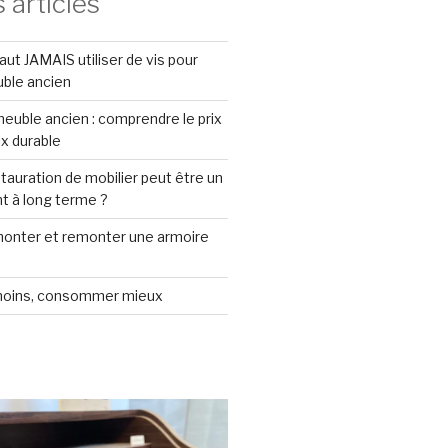
 articles
faut JAMAIS utiliser de vis pour
uble ancien
euble ancien : comprendre le prix
ix durable
stauration de mobilier peut être un
t à long terme ?
nter et remonter une armoire
oins, consommer mieux