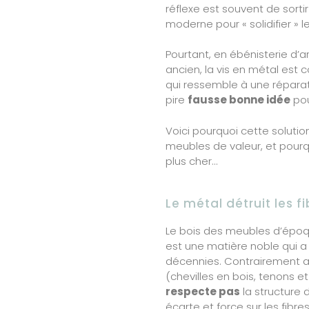
réflexe est souvent de sortir 
moderne pour « solidifier » le
Pourtant, en ébénisterie d’a
ancien, la vis en métal est
qui ressemble à une réparati
pire
fausse bonne idée
pou
Voici pourquoi cette solutio
meubles de valeur, et pourqu
plus cher…
Le métal détruit les f
Le bois des meubles d’époqu
est une matière noble qui a vi
décennies. Contrairement a
(chevilles en bois, tenons e
respecte pas
la structure d
écarte et force sur les fibr