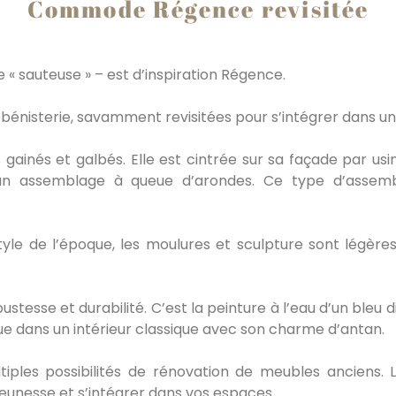
Commode Régence revisitée
« sauteuse » – est d’inspiration Régence.
bénisterie, savamment revisitées pour s’intégrer dans un
is gainés et galbés. Elle est cintrée sur sa façade par us
t un assemblage à queue d’arondes. Ce type d’assem
yle de l’époque, les moulures et sculpture sont légères 
bustesse et durabilité. C’est la peinture à l’eau d’un bleu
ue dans un intérieur classique avec son charme d’antan.
tiples possibilités de rénovation de meubles anciens.
eunesse et s’intégrer dans vos espaces.