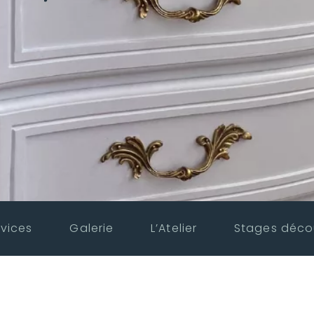
vices
Galerie
L’Atelier
Stages déco