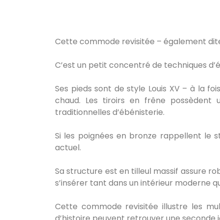
Cette commode revisitée – également dite 
C’est un petit concentré de techniques d’é
Ses pieds sont de style Louis XV – à la fo
chaud. Les tiroirs en frêne possèden
traditionnelles d’ébénisterie.
Si les poignées en bronze rappellent le st
actuel.
Sa structure est en tilleul massif assure ro
s’insérer tant dans un intérieur moderne q
Cette commode revisitée illustre les mul
d’histoire peuvent retrouver une seconde j